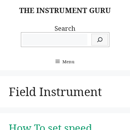
Skip
THE INSTRUMENT GURU
to
content
Search
Menu
Field Instrument
How To set speed