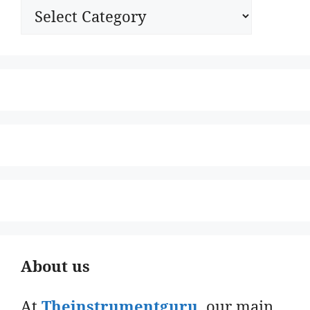
Categories
About us
At
Theinstrumentguru
. our main