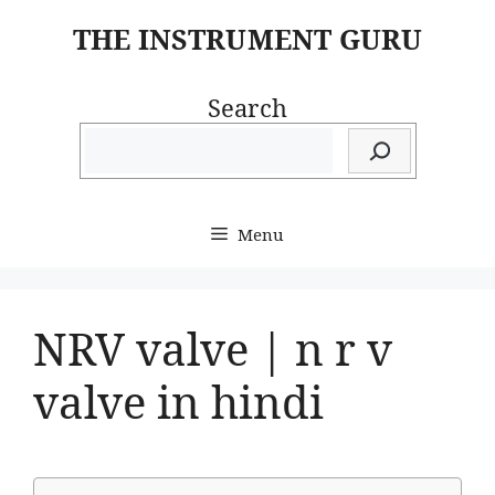
Skip
THE INSTRUMENT GURU
to
content
Search
Menu
NRV valve | n r v
valve in hindi