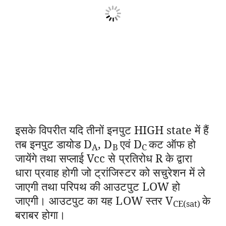
इसके विपरीत यदि तीनों इनपुट HIGH state में हैं
तब इनपुट डायोड
D
, D
एवं D
कट ऑफ हो
A
B
C
जायेंगे तथा सप्लाई Vcc से प्रतिरोध R के द्वारा
धारा प्रवाह होगी जो ट्रांजिस्टर को सचुरेशन में ले
जाएगी तथा परिपथ की आउटपुट LOW हो
जाएगी। आउटपुट का यह LOW स्तर V
के
CE(sat)
बराबर होगा।