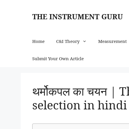
Skip
to
THE INSTRUMENT GURU
content
Home
C&I Theory
Measurement
Submit Your Own Article
थर्मोकपल का चयन |
selection in hindi